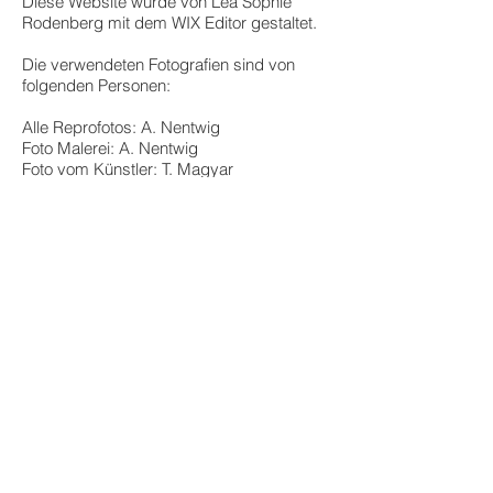
Diese Website wurde von Lea Sophie
Rodenberg mit dem WIX Editor gestaltet.
Die verwendeten Fotografien sind von
folgenden Personen:
Alle Reprofotos: A. Nentwig
Foto Malerei: A. Nentwig
Foto vom Künstler: T. Magyar
Fotos Kurse: F. Brenig und N. Reinecke
Fotos Ausstellungen: A. Nentwig und H.-
J. Schmejkal, K. Ossenkopp, T. Feiertag
Foto Startseite: N. Reinecke
Fotos mehr...: H. Beck, Kim Ossenkopp
und A. Nentwig (v. o. n. u.)
Die durch die Seitenbetreiber erstellten
Inhalte und Werke auf diesen Seiten
unterliegen dem deutschen Urheberrecht.
Die Vervielfältigung, Bearbeitung,
Verbreitung und jede
Art der Verwertung außerhalb der Grenzen
des Urheberrechtes bedürfen der
schriftlichen